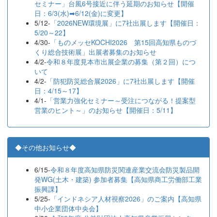
セミナー」台風6号接近に伴う延期のお知らせ【開催
日：6/3(水)➡6/12(金)に変更】
5/12-
「2026NEW環境展」に7社出展します【開催日：
5/20～22】
4/30-
「ものメッセKOCHI2026 第15回高知県ものづ
くり総合技術展」出展者募集のお知らせ
4/2-
令和８年度見本市出展企業の募集（第２回）につ
いて
4/2-
「防犯防災総合展2026」に7社出展します【開催
日：4/15～17】
4/1-
「営業力強化セミナー～受注につながる！提案型
営業のヒント～」のお知らせ【開催日：5/11】
◆その他お知らせ◆
6/15-
令和８年度高知県防災関連産業交流会防災製品開
発WG(土木・建築) 参加者募集【高知県商工労働部工業
振興課】
5/25-
「インドネシア人材視察2026」のご案内【高知県
中小企業団体中央会】