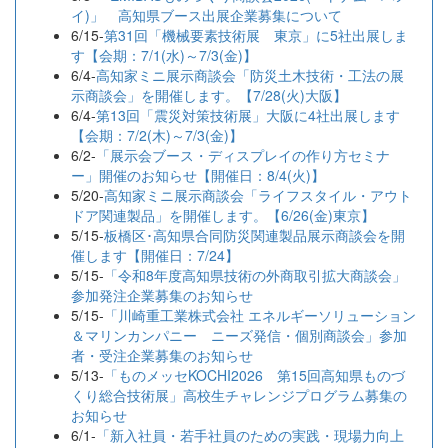
イ)」 高知県ブース出展企業募集について
6/15-
第31回「機械要素技術展 東京」に5社出展しま
す【会期：7/1(水)～7/3(金)】
6/4-
高知家ミニ展示商談会「防災土木技術・工法の展
示商談会」を開催します。【7/28(火)大阪】
6/4-
第13回「震災対策技術展」大阪に4社出展します
【会期：7/2(木)～7/3(金)】
6/2-
「展示会ブース・ディスプレイの作り方セミナ
ー」開催のお知らせ【開催日：8/4(火)】
5/20-
高知家ミニ展示商談会「ライフスタイル・アウト
ドア関連製品」を開催します。【6/26(金)東京】
5/15-
板橋区･高知県合同防災関連製品展示商談会を開
催します【開催日：7/24】
5/15-
「令和8年度高知県技術の外商取引拡大商談会」
参加発注企業募集のお知らせ
5/15-
「川崎重工業株式会社 エネルギーソリューション
＆マリンカンパニー ニーズ発信・個別商談会」参加
者・受注企業募集のお知らせ
5/13-
「ものメッセKOCHI2026 第15回高知県ものづ
くり総合技術展」高校生チャレンジプログラム募集の
お知らせ
6/1-
「新入社員・若手社員のための実践・現場力向上