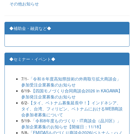
その他お知らせ
◆補助金・融資など◆
◆セミナー・イベント◆
7/1-
「令和８年度高知県技術の外商取引拡大商談会」
参加受注企業募集のお知らせ
6/19-
【四国モノづくり合同商談会2026 in KAGAWA】
参加発注企業募集のお知らせ
6/2-
【タイ、ベトナム募集延長中！】インドネシア、
タイ、台湾、フィリピン、ベトナムにおけるWEB商談
会参加者募集について
5/19-
「令和8年度ものづくり・IT商談会（品川区）」
参加企業募集のお知らせ【開催日：11/18】
5/8-
「EMIDASものづくり商談会2026(ベトナム・ハノ