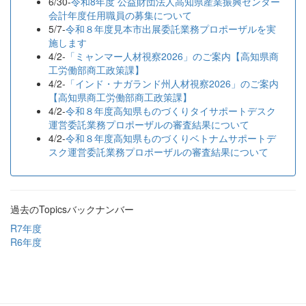
6/30-
令和8年度 公益財団法人高知県産業振興センター
会計年度任用職員の募集について
5/7-
令和８年度見本市出展委託業務プロポーザルを実
施します
4/2-
「ミャンマー人材視察2026」のご案内【高知県商
工労働部商工政策課】
4/2-
「インド・ナガランド州人材視察2026」のご案内
【高知県商工労働部商工政策課】
4/2-
令和８年度高知県ものづくりタイサポートデスク
運営委託業務プロポーザルの審査結果について
4/2-
令和８年度高知県ものづくりベトナムサポートデ
スク運営委託業務プロポーザルの審査結果について
過去のTopicsバックナンバー
R7年度
R6年度